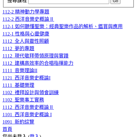
搜尋課程
Go
112-2 精神動力學專題
112-2 西洋音樂史概論Ⅱ
112-1 如何聽懂聖樂：經典聖樂作品的解析、鑑賞與應用
112-1 性格與心靈健康
1112_全人與靈性照顧
1112_夢的專題
1112_現代敬拜帶領原理與實踐
1112_建構高效率的合唱指揮能力
1111_音樂理論II
1121_西洋音樂史概論I
1111_基礎樂理
1102_禮拜設計與領會訓練
1102_聖樂事工實務
1112_西洋音樂史概論Ⅱ
1101_西洋音樂史概論 I
1091_新約綜覽
首頁
您尚未登入 (
登入
)