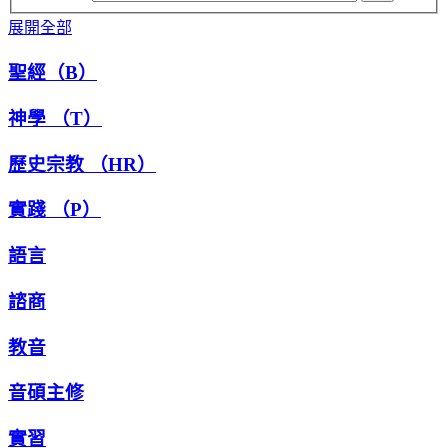
展開全部
聖經（B）
神學 （T）
歷史宗教 （HR）
實踐 （P）
語言
諮商
教音
音碩主修
實習