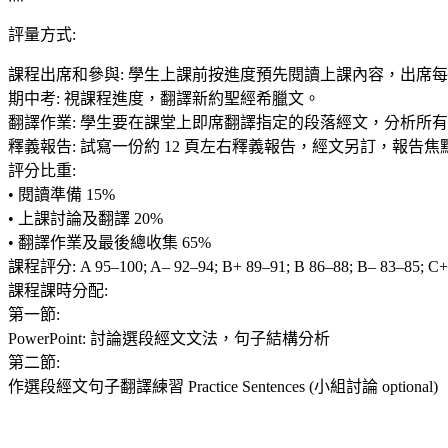
評量方式
:
課程出席和參與: 學生上課前按進度預先閱讀上課內容，出席每
期中考: 視課程進度，翻譯新約聖經希臘文。
翻譯作業: 學生要在課堂上即席翻譯指定的段落經文，分析所
釋義報告: 試寫一份約 12 頁左右釋義報告，經文另訂，報告
評分比重:
• 閱讀準備 15%
• 上課討論及翻譯 20%
• 翻譯作業及最後總收集 65%
課程評分: A 95–100; A– 92–94; B+ 89–91; B 86–88; B– 83–85;
課程課時分配:
第一節:
PowerPoint: 討論選段經文文法，句子結構分析
第二節:
作選段經文句子翻譯練習 Practice Sentences (小組討論 optional)