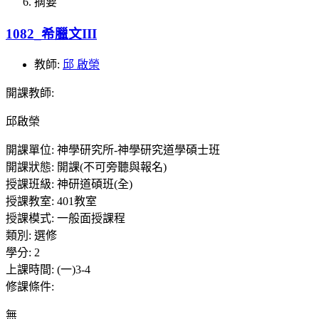
摘要
1082_希臘文III
教師:
邱 啟榮
開課教師
:
邱啟榮
開課單位
:
神學研究所-神學研究道學碩士班
開課狀態
:
開課(不可旁聽與報名)
授課班級
:
神研道碩班(全)
授課教室
:
401教室
授課模式
:
一般面授課程
類別
:
選修
學分
:
2
上課時間
:
(一)3-4
修課條件
:
無