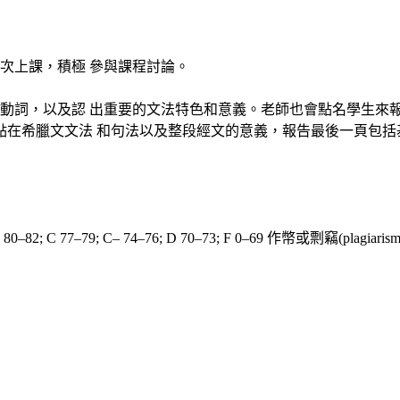
次上課，積極 參與課程討論。
有動詞，以及認 出重要的文法特色和意義。老師也會點名學生來
焦點在希臘文文法 和句法以及整段經文的意義，報告最後一頁包括基
 C+ 80–82; C 77–79; C– 74–76; D 70–73; F 0–69 作幣或剽竊(pla