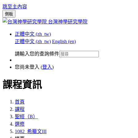
跳至主內容
側板
台灣神學研究學院
正體中文 ‎(zh_tw)‎
正體中文 ‎(zh_tw)‎
English ‎(en)‎
請輸入您的查詢條件
您尚未登入 (
登入
)
課程資訊
首頁
課程
聖經（B）
選修
1082_希臘文III