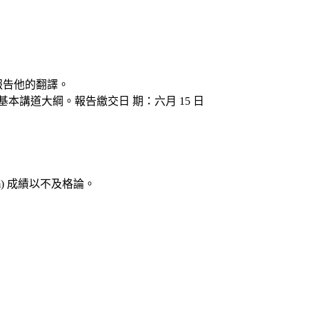
報告他的翻譯。
本講道大綱。報告繳交日 期：六月 15 日
giarism) 成績以不及格論。