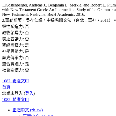
1.Kӧstenberger, Andreas J., Benjamin L. Merkle, and Robert L. Plu
with New Testament Greek: An Intermediate Study of the Grammar a
New Testament. Nashville: B&H Academic, 2016.
2.華勒斯著，吳存仁譯。中級希臘文法（台北：華神，2011）
靈性塑造力
:
否
教牧領導力
:
否
表達宣講力
:
否
聖經詮釋力
:
是
神學思辨力
:
是
歷史傳承力
:
否
整合實踐力
:
是
社會關懷力
:
否
1082_希臘文III
首頁
您尚未登入 (
登入
)
1082_希臘文III
正體中文 ‎(zh_tw)‎