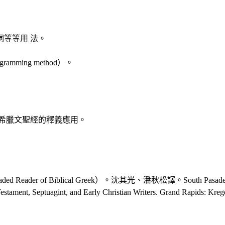
詞等等用 法。
ming method）。
希臘文聖經的釋義應用。
d Reader of Biblical Greek）。沈其光、潘秋松譯。South Pas
 Testament, Septuagint, and Early Christian Writers. Grand Rapids