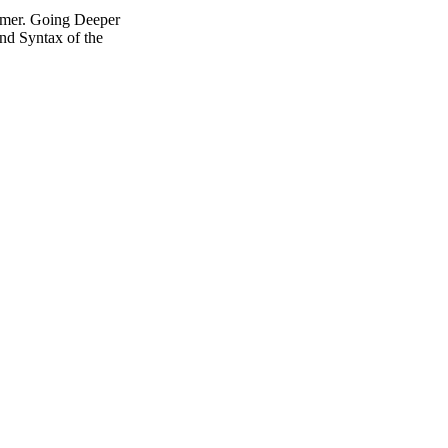
mmer. Going Deeper
nd Syntax of the
。