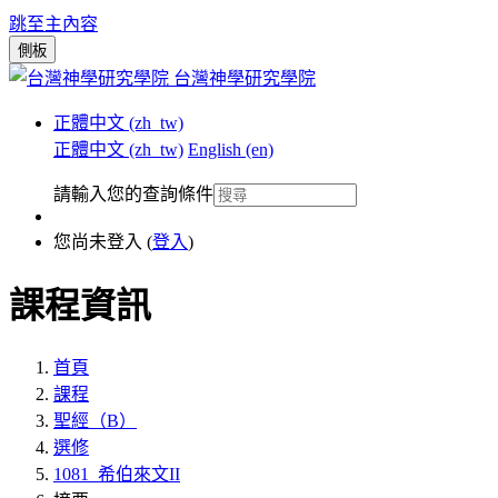
跳至主內容
側板
台灣神學研究學院
正體中文 ‎(zh_tw)‎
正體中文 ‎(zh_tw)‎
English ‎(en)‎
請輸入您的查詢條件
您尚未登入 (
登入
)
課程資訊
首頁
課程
聖經（B）
選修
1081_希伯來文II