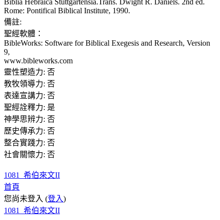
Biblia Hebraica Stuttgartensia.Trans. Dwight R. Daniels. 2nd ed.
Rome: Pontifical Biblical Institute, 1990.
備註
:
聖經軟體：
BibleWorks: Software for Biblical Exegesis and Research, Version
9,
www.bibleworks.com
靈性塑造力
:
否
教牧領導力
:
否
表達宣講力
:
否
聖經詮釋力
:
是
神學思辨力
:
否
歷史傳承力
:
否
整合實踐力
:
否
社會關懷力
:
否
1081_希伯來文II
首頁
您尚未登入 (
登入
)
1081_希伯來文II