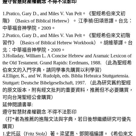
遵守智慧財產權觀念 不得不法影印
1.Pratico, Gary D., and Miles V. Van Pelt。《聖經希伯來文初
階》（Basics of Biblical Hebrew）。 江季禎/田頌恩譯。台北：
中華福音神學院，2009。
2.Pratico, Gary D., and Miles V. Van Pelt。《聖經希伯來文初階
習作》（Basics of Biblical Hebrew Workbook）。胡維華譯。台
北：中華福音神學院，2009。
3.Holladay, William L. A Concise Hebrew and Aramaic Lexicon of
the Old Testament. Grand Rapids: Eerdmans, 1988. （此為聖經希
伯來文的入門字典，請同學事先購買以利學習）
4.Elliger, K., and W. Rudolph, eds. Biblia Hebraica Stuttgartensia.
Stuttgart: Deutsche Bibelgesellschaft, 1997. （此為研究舊約聖經
的原文版本，附有經文批判的重要資料，推薦但不必要購買，
可向台灣聖經公會購買）
延伸閱讀書單
:
遵守智慧財產權觀念 不得不法影印
（打*者為推薦的進階文法與字典，若日後想繼續研究可優先
購買）
1.史托茲（Fritz Stolz）著。梁望惠、鄧開福編譯。《希伯來文