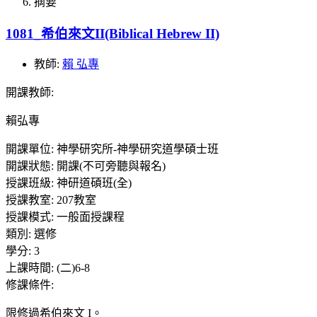
摘要
1081_希伯來文II(Biblical Hebrew II)
教師:
賴 弘專
開課教師
:
賴弘專
開課單位
:
神學研究所-神學研究道學碩士班
開課狀態
:
開課(不可旁聽與報名)
授課班級
:
神研道碩班(全)
授課教室
:
207教室
授課模式
:
一般面授課程
類別
:
選修
學分
:
3
上課時間
:
(二)6-8
修課條件
:
限修過希伯來文 I。