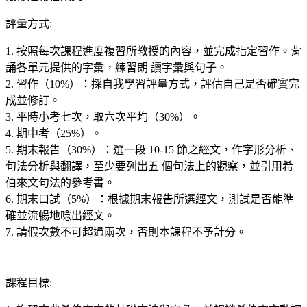
評量方式
:
1. 按照每次課程進度複習所教授的內容，並完成指定習作。背
誦各單元提供的字彙，練習朗 讀字彙與句子。
2. 習作（10%）：採自我學習評量方式，評估自己是否確實完
成並修訂。
3. 平時小考七次，取六次平均（30%）。
4. 期中考（25%）。
5. 期末報告（30%）：選一段 10-15 節之經文，作字形分析、
句法分析與翻譯，至少要列出五 個句法上的觀察，並引用希
伯來文句法的參考書。
6. 期末口試（5%）：根據期末報告所選經文，測試是否能準
確並流暢地唸出經文。
7. 請假次數不可超過兩次，否則本課程不予計分。
課程目標
: