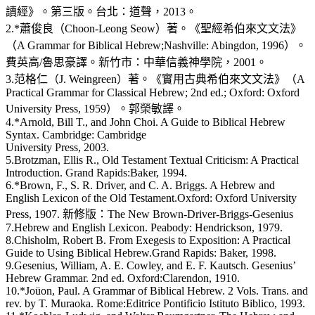
讀經》。第三版。台北：道聲，2013。
2.*蕭俊良（Choon-Leong Seow）著。《聖經希伯來文文法》
（A Grammar for Biblical Hebrew;Nashville: Abingdon, 1996）。
費英高/魯思豪譯。新竹市：中華信義神學院，2001。
3.范格仁（J. Weingreen）著。《實用古典希伯來文文法》（A
Practical Grammar for Classical Hebrew; 2nd ed.; Oxford: Oxford
University Press, 1959）。郭榮敏譯。
4.*Arnold, Bill T., and John Choi. A Guide to Biblical Hebrew
Syntax. Cambridge: Cambridge
University Press, 2003.
5.Brotzman, Ellis R., Old Testament Textual Criticism: A Practical
Introduction. Grand Rapids:Baker, 1994.
6.*Brown, F., S. R. Driver, and C. A. Briggs. A Hebrew and
English Lexicon of the Old Testament.Oxford: Oxford University
Press, 1907. 新修版：The New Brown-Driver-Briggs-Gesenius
7.Hebrew and English Lexicon. Peabody: Hendrickson, 1979.
8.Chisholm, Robert B. From Exegesis to Exposition: A Practical
Guide to Using Biblical Hebrew.Grand Rapids: Baker, 1998.
9.Gesenius, William, A. E. Cowley, and E. F. Kautsch. Gesenius’
Hebrew Grammar. 2nd ed. Oxford:Clarendon, 1910.
10.*Joüon, Paul. A Grammar of Biblical Hebrew. 2 Vols. Trans. and
rev. by T. Muraoka. Rome:Editrice Pontificio Istituto Biblico, 1993.