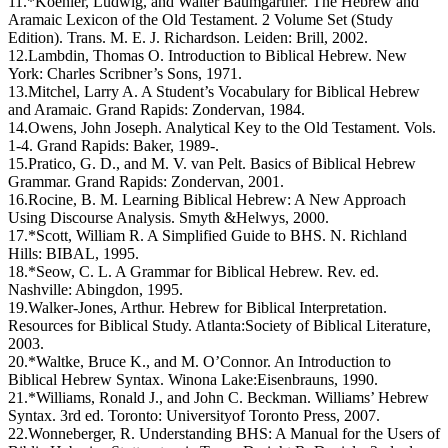
11.*Koehler, Ludwig, and Walter Baumgartner. The Hebrew and
Aramaic Lexicon of the Old Testament. 2 Volume Set (Study
Edition). Trans. M. E. J. Richardson. Leiden: Brill, 2002.
12.Lambdin, Thomas O. Introduction to Biblical Hebrew. New
York: Charles Scribner’s Sons, 1971.
13.Mitchel, Larry A. A Student’s Vocabulary for Biblical Hebrew
and Aramaic. Grand Rapids: Zondervan, 1984.
14.Owens, John Joseph. Analytical Key to the Old Testament. Vols.
1-4. Grand Rapids: Baker, 1989-.
15.Pratico, G. D., and M. V. van Pelt. Basics of Biblical Hebrew
Grammar. Grand Rapids: Zondervan, 2001.
16.Rocine, B. M. Learning Biblical Hebrew: A New Approach
Using Discourse Analysis. Smyth &Helwys, 2000.
17.*Scott, William R. A Simplified Guide to BHS. N. Richland
Hills: BIBAL, 1995.
18.*Seow, C. L. A Grammar for Biblical Hebrew. Rev. ed.
Nashville: Abingdon, 1995.
19.Walker-Jones, Arthur. Hebrew for Biblical Interpretation.
Resources for Biblical Study. Atlanta:Society of Biblical Literature,
2003.
20.*Waltke, Bruce K., and M. O’Connor. An Introduction to
Biblical Hebrew Syntax. Winona Lake:Eisenbrauns, 1990.
21.*Williams, Ronald J., and John C. Beckman. Williams’ Hebrew
Syntax. 3rd ed. Toronto: Universityof Toronto Press, 2007.
22.Wonneberger, R. Understanding BHS: A Manual for the Users of