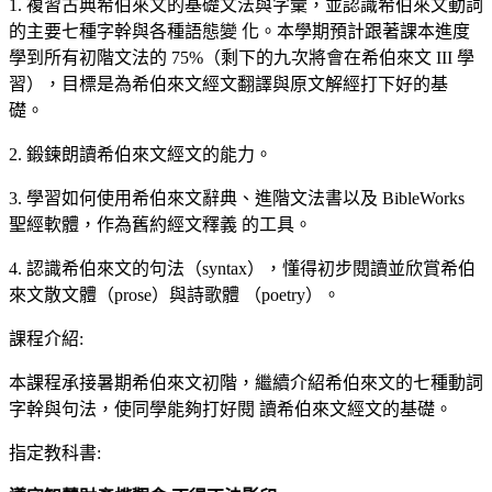
1. 複習古典希伯來文的基礎文法與字彙，並認識希伯來文動詞
的主要七種字幹與各種語態變 化。本學期預計跟著課本進度
學到所有初階文法的 75%（剩下的九次將會在希伯來文 III 學
習），目標是為希伯來文經文翻譯與原文解經打下好的基
礎。
2. 鍛鍊朗讀希伯來文經文的能力。
3. 學習如何使用希伯來文辭典、進階文法書以及 BibleWorks
聖經軟體，作為舊約經文釋義 的工具。
4. 認識希伯來文的句法（syntax），懂得初步閱讀並欣賞希伯
來文散文體（prose）與詩歌體 （poetry）。
課程介紹
:
本課程承接暑期希伯來文初階，繼續介紹希伯來文的七種動詞
字幹與句法，使同學能夠打好閱 讀希伯來文經文的基礎。
指定教科書
: