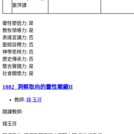
紫萍譯
靈性塑造力
:
是
教牧領導力
:
是
表達宣講力
:
否
聖經詮釋力
:
否
神學思辨力
:
否
歷史傳承力
:
否
整合實踐力
:
是
社會關懷力
:
是
1082_洞察取向的靈性關顧II
教師:
錢 玉芬
開課教師
:
錢玉芬