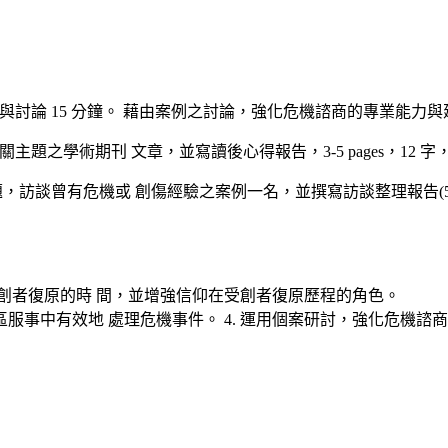
組報告與討論 15 分鐘。 藉由案例之討論，強化危機諮商的專業能
相關主題之學術期刊 文章，並寫讀後心得報告，3-5 pages，12 
之議題，訪談曾有危機或 創傷經驗之案例一名，並撰寫訪談整理報告(5
受創者復原的時 間，並增強信仰在受創者復原歷程的角色。
區服事中有效地 處理危機事件。 4. 運用個案研討，強化危機