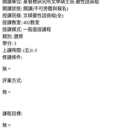
開課單位
:
基督教研究所文學碩士班-靈性諮商組
開課狀態
:
開課(不可旁聽與報名)
授課班級
:
文碩靈性諮商組(全)
授課教室
:
402教室
授課模式
:
一般面授課程
類別
:
選修
學分
:
3
上課時間
:
(五)1-3
修課條件
:
無。
評量方式
:
無。
課程目標
:
無。