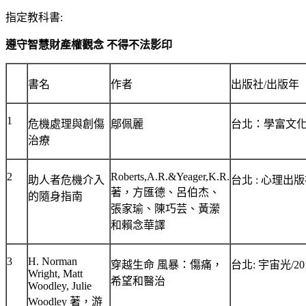
指定教科書
:
遵守智慧財產權觀念 不得不法影印
書名
作者
出版社
/
出版年
1
危機處理與創傷
鄔佩麗
台北：學富文
治療
2
Roberts,A.R.&Yeager,K.R.
助人者危機介入
台北
:
心理出版
著，方匯德、呂伯杰、
的隨身指南
張家瑜、陳巧芸、黃瀠
和賴念華譯
3
H. Norman
穿越生命 風暴：傷痛，
台北
:
宇宙光
/20
Wright, Matt
希望和醫治
Woodley, Julie
Woodley
著，游