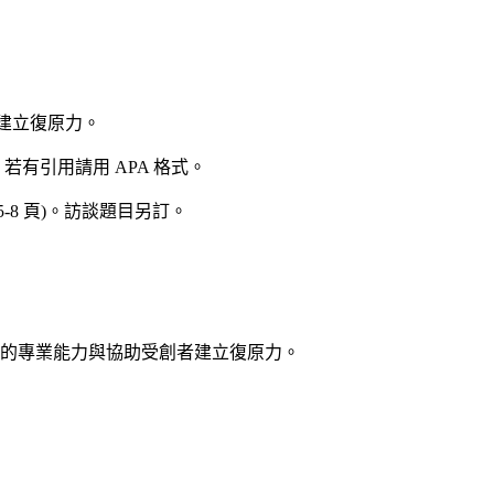
力與建立復原力。
字，若有引用請用 APA 格式。
-8 頁)。訪談題目另訂。
諮商的專業能力與協助受創者建立復原力。