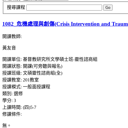
搜尋課程
Go
1082_危機處理與創傷(Crisis Intervention and Traum
開課教師
:
黃友音
開課單位
:
基督教研究所文學碩士班-靈性諮商組
開課狀態
:
開課(可旁聽與報名)
授課班級
:
文碩靈性諮商組(全)
授課教室
:
201教室
授課模式
:
一般面授課程
類別
:
選修
學分
:
3
上課時間
:
(四)5-7
修課條件
:
無。