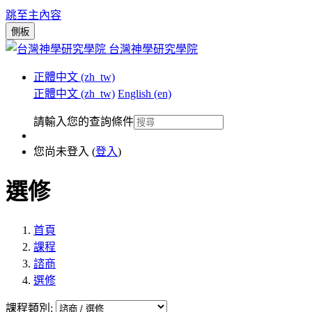
跳至主內容
側板
台灣神學研究學院
正體中文 ‎(zh_tw)‎
正體中文 ‎(zh_tw)‎
English ‎(en)‎
請輸入您的查詢條件
您尚未登入 (
登入
)
選修
首頁
課程
諮商
選修
課程類別: