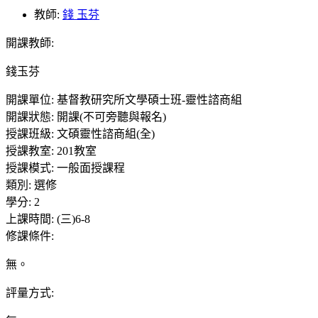
教師:
錢 玉芬
開課教師
:
錢玉芬
開課單位
:
基督教研究所文學碩士班-靈性諮商組
開課狀態
:
開課(不可旁聽與報名)
授課班級
:
文碩靈性諮商組(全)
授課教室
:
201教室
授課模式
:
一般面授課程
類別
:
選修
學分
:
2
上課時間
:
(三)6-8
修課條件
:
無。
評量方式
: