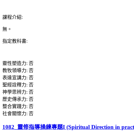
課程介紹
:
無。
指定教科書
:
靈性塑造力
:
否
教牧領導力
:
否
表達宣講力
:
否
聖經詮釋力
:
否
神學思辨力
:
否
歷史傳承力
:
否
整合實踐力
:
否
社會關懷力
:
否
1082_靈修指導操練專題I (Spiritual Direction in practi