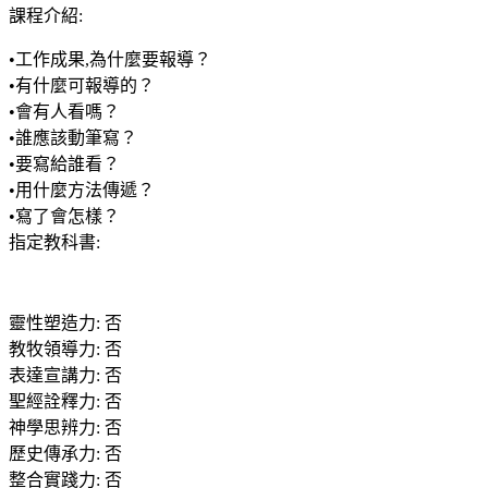
課程介紹
:
•工作成果,為什麼要報導？
•有什麼可報導的？
•會有人看嗎？
•誰應該動筆寫？
•要寫給誰看？
•用什麼方法傳遞？
•寫了會怎樣？
指定教科書
:
靈性塑造力
:
否
教牧領導力
:
否
表達宣講力
:
否
聖經詮釋力
:
否
神學思辨力
:
否
歷史傳承力
:
否
整合實踐力
:
否