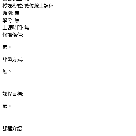
授課模式
:
數位線上課程
類別
:
無
學分
:
無
上課時間
:
無
修課條件
:
無。
評量方式
:
無。
課程目標
:
無。
課程介紹
: