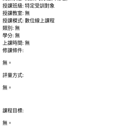
授課班級
:
特定受訓對象
授課教室
:
無
授課模式
:
數位線上課程
類別
:
無
學分
:
無
上課時間
:
無
修課條件
:
無。
評量方式
:
無。
課程目標
:
無。