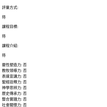
評量方式
:
待
課程目標
:
待
課程介紹
:
待
靈性塑造力
:
否
教牧領導力
:
否
表達宣講力
:
否
聖經詮釋力
:
否
神學思辨力
:
否
歷史傳承力
:
否
整合實踐力
:
否
社會關懷力
:
否