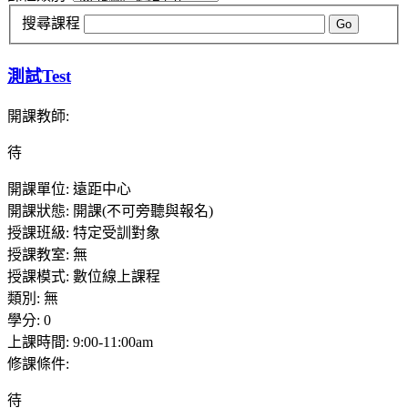
搜尋課程
Go
測試Test
開課教師
:
待
開課單位
:
遠距中心
開課狀態
:
開課(不可旁聽與報名)
授課班級
:
特定受訓對象
授課教室
:
無
授課模式
:
數位線上課程
類別
:
無
學分
:
0
上課時間
:
9:00-11:00am
修課條件
:
待