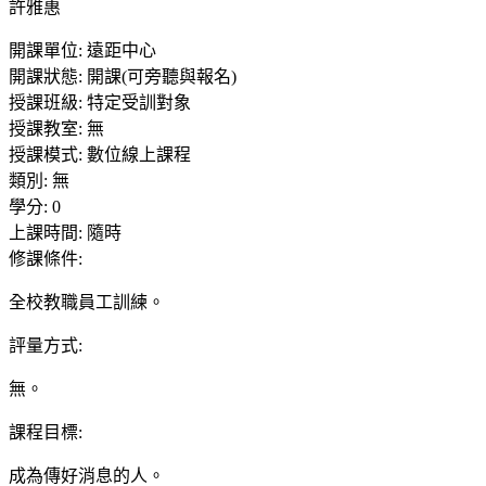
許雅惠
開課單位
:
遠距中心
開課狀態
:
開課(可旁聽與報名)
授課班級
:
特定受訓對象
授課教室
:
無
授課模式
:
數位線上課程
類別
:
無
學分
:
0
上課時間
:
隨時
修課條件
:
全校教職員工訓練。
評量方式
:
無。
課程目標
:
成為傳好消息的人。