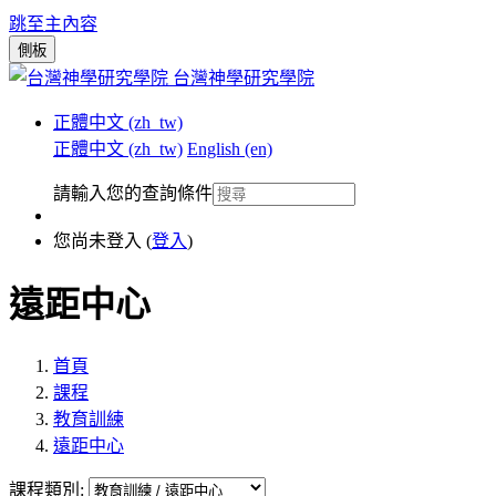
跳至主內容
側板
台灣神學研究學院
正體中文 ‎(zh_tw)‎
正體中文 ‎(zh_tw)‎
English ‎(en)‎
請輸入您的查詢條件
您尚未登入 (
登入
)
遠距中心
首頁
課程
教育訓練
遠距中心
課程類別: