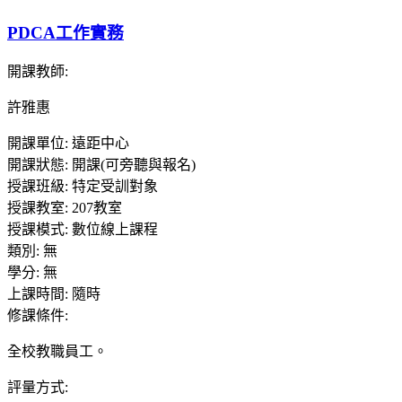
PDCA工作實務
開課教師
:
許雅惠
開課單位
:
遠距中心
開課狀態
:
開課(可旁聽與報名)
授課班級
:
特定受訓對象
授課教室
:
207教室
授課模式
:
數位線上課程
類別
:
無
學分
:
無
上課時間
:
隨時
修課條件
:
全校教職員工。
評量方式
: