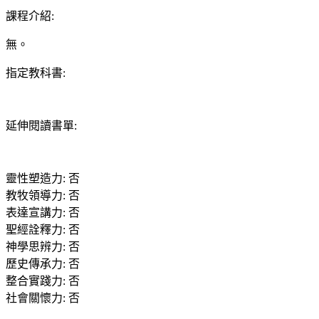
課程介紹
:
無。
指定教科書
:
延伸閱讀書單
:
靈性塑造力
:
否
教牧領導力
:
否
表達宣講力
:
否
聖經詮釋力
:
否
神學思辨力
:
否
歷史傳承力
:
否
整合實踐力
:
否
社會關懷力
:
否