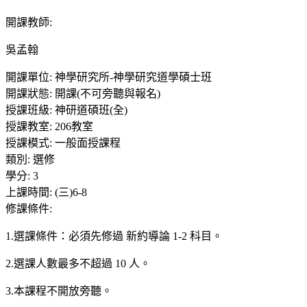
開課教師
:
吳孟翰
開課單位
:
神學研究所-神學研究道學碩士班
開課狀態
:
開課(不可旁聽與報名)
授課班級
:
神研道碩班(全)
授課教室
:
206教室
授課模式
:
一般面授課程
類別
:
選修
學分
:
3
上課時間
:
(三)6-8
修課條件
:
1.選課條件：必須先修過 新約導論 1-2 科目。
2.選課人數最多不超過 10 人。
3.本課程不開放旁聽。