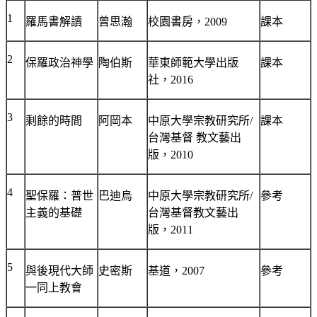
1
羅馬書解讀
曾思瀚
校園書房，
2009
課本
2
保羅政治神學
陶伯斯
華東師範大學出版
課本
社，
2016
3
剩餘的時間
阿岡本
中原大學宗教研究所
/
課本
台灣基督 教文藝出
版，
2010
4
聖保羅：普世
巴迪烏
中原大學宗教研究所
/
參考
主義的基礎
台灣基督教文藝出
版，
2011
5
與後現代大師
史密斯
基道，
2007
參考
一同上教會