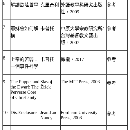
6
解讀歐陸哲學
克里奇利
外語教學與研究出版
參考
社，
2009
7
耶穌會如何解
卡普托
中原大學宗教研究所
/
參考
構
台灣基督教文藝出
版，
2007
8
上帝的苦弱：
卡普托
橄欖，
2017
參考
一個事件神學
9
The Puppet and
Slavoj
The MIT Press, 2003
參考
the Dwarf: The
Žižek
Perverse Core
of Christianity
10
Dis-Enclosure
Jean-Luc
Fordham University
參考
Nancy
Press, 2008