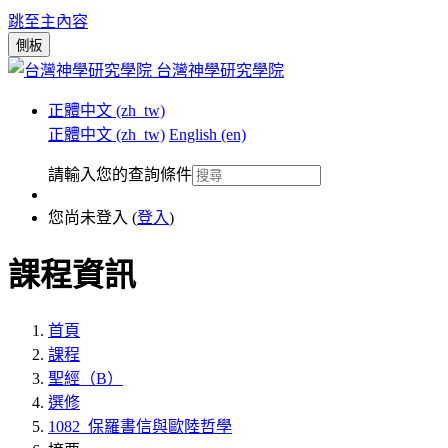
跳至主內容
側板
台灣神學研究學院
正體中文 ‎(zh_tw)‎
正體中文 ‎(zh_tw)‎
English ‎(en)‎
請輸入您的查詢條件
您尚未登入 (
登入
)
課程資訊
首頁
課程
聖經（B）
選修
1082_保羅書信與歐陸哲學