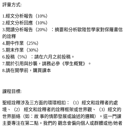
評量方式
:
1.經文分析報告（10%）
2.經文分析回應（10%）
3.閱讀分析報告（20%）：摘要和分析歐陸哲學家對保羅書信
的詮釋
4.期中作業（25%）
5.期末作業（30%）
6.投稿（5%）：請在六月之前投稿。
7.關於引用與抄襲，請務必參《學生概覽》。
8.請在開學前，購買課本
課程目標
:
聖經詮釋涉及三方面的環環相扣：（1）經文和詮釋者的處
境、（2） 經文和詮釋者的詮釋框架或世界觀、（3）經文的
世界脈絡（如：故 事的情節發展或論述的邏輯）。這一門課
主要專注在第二點。我們的 觀念會偏向個人或群體或他/她者