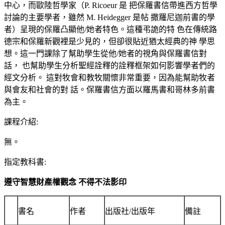
中心，而歐陸哲學家（P. Ricoeur 是 把保羅書信帶進西方哲學
討論的主要學者，雖然 M. Heidegger 是帖 撒羅尼迦前書的學
者）呈現的保羅凸顯他/她者特色。這種弔詭的特 色在傳統路
德宗和保羅新觀裡是少見的，但卻很貼近猶太經典的神 學思
想。這一門課除了幫助學生從他/她者的視角與保羅書信對
話， 也幫助學生分析聖經詮釋的詮釋框架如何影響學者們的
經文分析。 這對牧會和教牧關懷非常重要，因為能幫助牧者
與會友和社會的對 話。保羅書信方面以羅馬書和哥林多前書
為主。
課程介紹
:
無。
指定教科書
:
遵守智慧財產權觀念 不得不法影印
書名
作者
出版社
/
出版年
備註