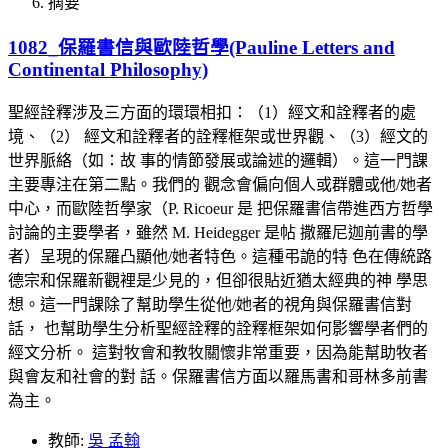
摘要
1082_保羅書信與歐陸哲學(Pauline Letters and
Continental Philosophy)
聖經詮釋涉及三方面的環環相扣：（1）經文和詮釋者的處
境、（2） 經文和詮釋者的詮釋框架或世界觀、（3）經文的
世界脈絡（如：故 事的情節發展或論述的邏輯）。這一門課
主要專注在第二點。我們的 觀念會偏向個人或群體或他/她者
中心，而歐陸哲學家（P. Ricoeur 是 把保羅書信帶進西方哲學
討論的主要學者，雖然 M. Heidegger 是帖 撒羅尼迦前書的學
者）呈現的保羅凸顯他/她者特色。這種弔詭的特 色在傳統路
德宗和保羅新觀裡是少見的，但卻很貼近猶太經典的神 學思
想。這一門課除了幫助學生從他/她者的視角與保羅書信對
話， 也幫助學生分析聖經詮釋的詮釋框架如何影響學者們的
經文分析。 這對牧會和教牧關懷非常重要，因為能幫助牧者
與會友和社會的對 話。保羅書信方面以羅馬書和哥林多前書
為主。
教師:
吳 孟翰